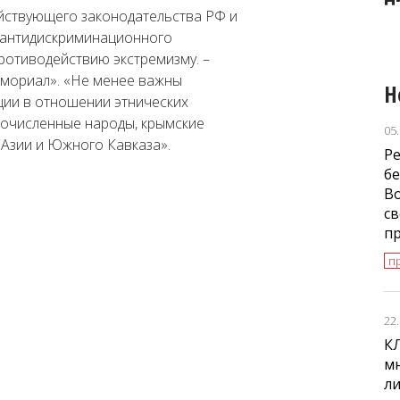
ООН
йствующего законодательства РФ и
 антидискриминационного
противодействию экстремизму.
–
емориал».
«Не менее важны
Н
ии в отношении этнических
лочисленные народы, крымские
05
 Азии и Южного Кавказа».
Ре
бе
В
св
п
п
22
К
м
л