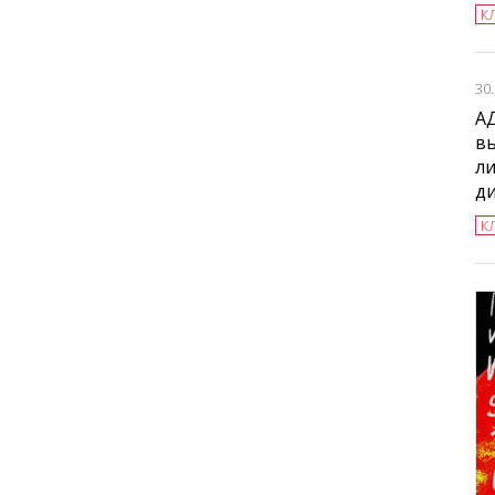
К
30
А
в
л
д
К