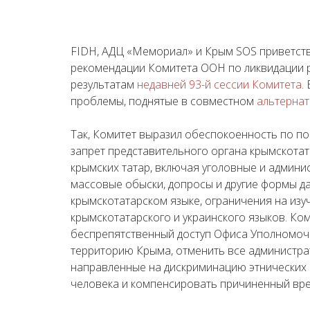
FIDH,
АДЦ «Мемориал» и Крым
SOS
приветст
рекомендации Комитета ООН по ликвидации 
результатам
недавней 93-й сессии Комитета
.
проблемы, поднятые в совместном
альтернат
Так, Комитет выразил обеспокоенность по по
запрет представительного органа крымскотат
крымских татар, включая уголовные и админи
массовые обыски, допросы и другие формы д
крымскотатарском языке, ограничения на изу
крымскотатарского и украинского языков. К
беспрепятственный доступ Офиса Уполномоч
территорию Крыма, отменить все администра
направленные на дискриминацию этнических 
человека и компенсировать причиненный вре