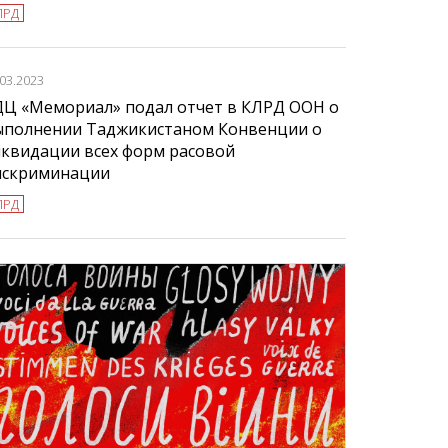
ЛРД
.03.2023
ДЦ «Мемориал» подал отчет в КЛРД ООН о
ыполнении Таджикистаном Конвенции о
иквидации всех форм расовой
искриминации
ЛРД