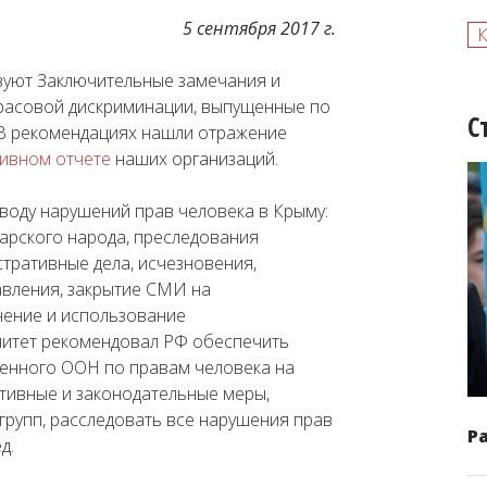
5 сентября 2017 г.
вуют Заключительные замечания и
расовой дискриминации, выпущенные по
С
 В рекомендациях нашли отражение
ивном отчете
наших организаций
.
воду нарушений прав человека в Крыму:
арского народа, преследования
стративные дела, исчезновения,
авления, закрытие СМИ на
чение и использование
омитет рекомендовал РФ обеспечить
енного ООН по правам человека на
тивные и законодательные меры,
групп, расследовать все нарушения прав
Р
д.