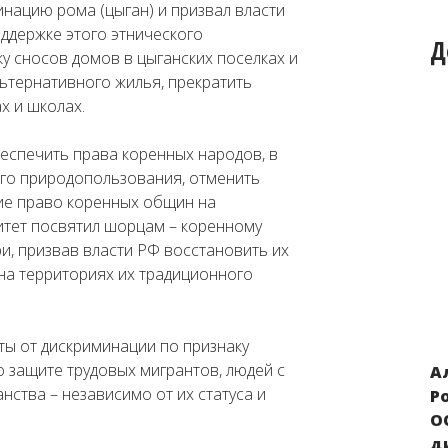
нацию рома (цыган) и призвал власти
ддержке этого этнического
Д
у сносов домов в цыганских поселках и
ьтернативного жилья, прекратить
х и школах.
еспечить права коренных народов, в
ого природопользования, отменить
е право коренных общин на
тет посвятил шорцам – коренному
, призвав власти РФ восстановить их
 на территориях их традиционного
ы от дискриминации по признаку
 защите трудовых мигрантов, людей с
А
АДЦ «Мемориал», INFOE и шорские
нства – независимо от их статуса и
Р
активисты предоставили информацию
О
о положении шорского народа в КЛРД
д