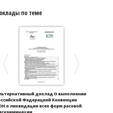
оклады по теме
Альтернат
льтернативный доклад О выполнении
Казахстан
оссийской Федерацией Конвенции
ликвидации
ОН о ликвидации всех форм расовой
дискримин
искриминации