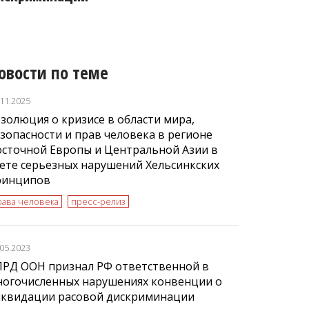
овости по теме
.11.2025
золюция о кризисе в области мира,
зопасности и прав человека в регионе
осточной Европы и Центральной Азии в
ете серьезных нарушений Хельсинкских
ринципов
рава человека
пресс-релиз
.05.2023
ЛРД ООН признал РФ ответственной в
ногочисленных нарушениях конвенции о
иквидации расовой дискриминации