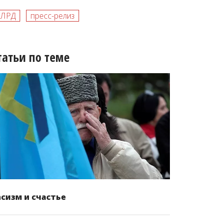
КЛРД
пресс-релиз
татьи по теме
асизм и счастье