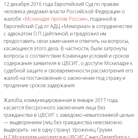
12 декабря 2016 года Европейский Суд по правам
человека уведомил власти Российской Федерации о
жалобе
«Мсхиладзе против России»
, поданной в
Европейский Суд от АДЦ «Мемориал» в сотрудничестве
с адвокатом О.П.Цейтлиной, и предложил им
предоставить свои замечания и ответить на вопросы,
касающиеся этого дела. В частности, были затронуты
вопросы о соответствии Конвенции условий и сроков
содержания заявителя в ЦВСИГ, о доступе Мсхиладзе к
судебной защите и своевременности рассмотрения его
жалоб на постановление о заключение под стражу и
продление сроков задержания.
Жалоба, коммуницированная в январе 2017 года,
касается бессрочного заключения лица без
гражданства в ЦВСИГ с заведомо невыполнимой целью
— выдворением (лиц без гражданства невозможно
выдворить ни в одну страну). Уроженец Грузии
Н.Г.Мсхиладзе находится в ЦВСИГ Санкт-Петербурга с