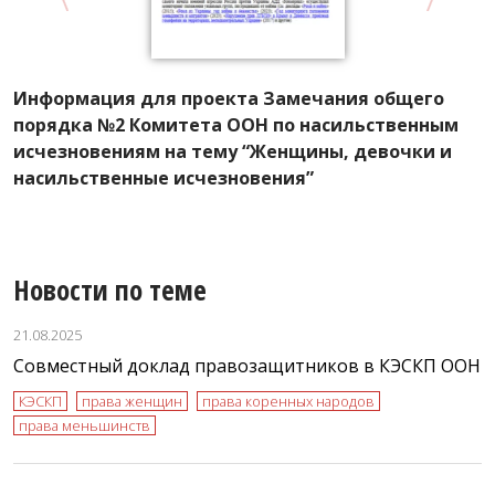
Информация для проекта Замечания общего
К
порядка №2 Комитета ООН по насильственным
г
исчезновениям на тему “Женщины, девочки и
К
насильственные исчезновения”
с
Новости по теме
21.08.2025
Совместный доклад правозащитников в КЭСКП ООН
КЭСКП
права женщин
права коренных народов
права меньшинств