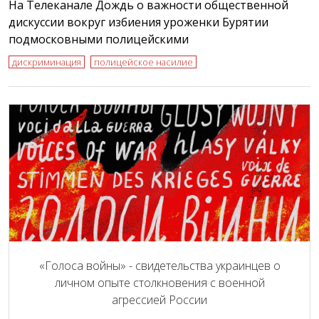
На Телеканале Дождь о важности общественной
дискуссии вокруг избиения уроженки Бурятии
подмосковными полицейскими
дискриминация
полицейское насилие
«Голоса войны» - свидетельства украинцев о
личном опыте столкновения с военной
агрессией России