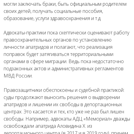
могли заключать браки, быть официальным родителем
своих детей, получать социальные пособия,
образование, услуги здравоохранения и т.д.
Адвокаты-практики пока скептически оценивают работу
правоохранительных органов по установлению
личности апатридов и полагают, что реализация
поправок будет затягиваться территориальными
органами в сфере миграции. Ведь пока недостаточно
подзаконных актов и административных регламентов
МВД России.
Правозащитники обеспокоены и судебной практикой:
суды продолжают выносить решения о выдворении
апатридов и лишении их свободы в депортационных
центрах. Это касается и тех, кто уже не раз был лишен
свободы. Например, адвокаты АДЦ «Мемориал» дважды
освобождали апатрида Аловидина Х. из
депортационного центра (в 2017 и в 2019 году), причем