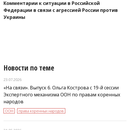
п
Комментарии к ситуации в Российской
и
Федерации в связи с агрессией России против
,
н
Украины
Новости по теме
23.07.2026
«На связи». Выпуск 6. Ольга Кострова с 19-й сессии
Экспертного механизма ООН по правам коренных
народов
ООН
права коренных народов