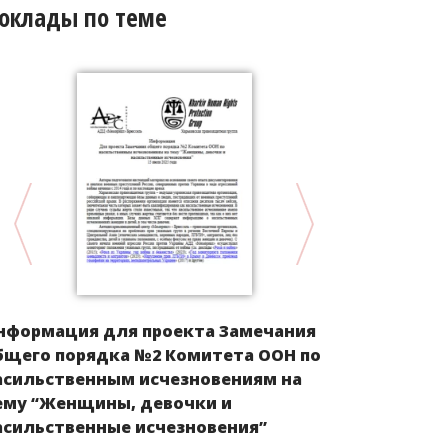
оклады по теме
нформация для проекта Замечания
КЫРГЫЗСТА
бщего порядка №2 Комитета ООН по
государств
асильственным исчезновениям на
из Кыргызс
ему “Женщины, девочки и
рубежом, и
асильственные исчезновения”
трудоустро