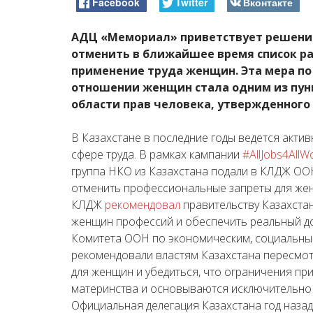
Facebook
Twitter
Вконтакте
АДЦ «Мемориал» приветствует решение
отменить в ближайшее время список ра
применение труда женщин. Эта мера п
отношении женщин стала одним из пу
области прав человека, утвержденного 
В Казахстане в последние годы ведется акти
сфере труда. В рамках кампании
#AllJobs4All
группа НКО из Казахстана подали в КЛДЖ О
отменить профессиональные запреты для жен
КЛДЖ
рекомендовал
правительству Казахста
женщин профессий и обеспечить реальный до
Комитета ООН по экономическим, социальным
рекомендовали властям Казахстана пересмо
для женщин и убедиться, что ограничения пр
материнства и основываются исключительно 
Официальная делегация Казахстана год назад