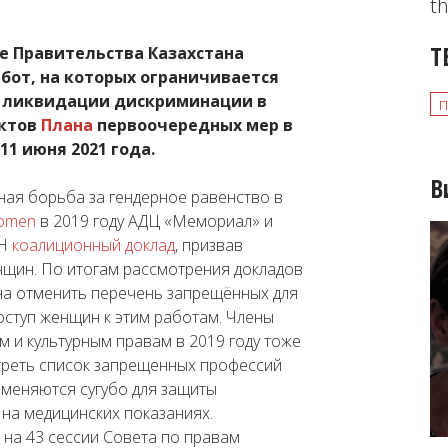
th
Т
 Правительства Казахстана
бот, на которых ограничивается
о ликвидации дискриминации в
нктов
План
а
первоочередных мер в
11 июня 2021 года.
В
вная борьба за гендерное равенство в
Women
в 2019 году АДЦ «Мемориал» и
ОН
коалиционный доклад
, призвав
щин. По итогам рассмотрения докладов
на отменить перечень запрещённых для
ступ женщин к этим работам. Члены
 и культурным правам в 2019 году тоже
треть список запрещенных профессий
именяются сугубо для защиты
на медицинских показаниях.
 на 43 сессии Совета по правам