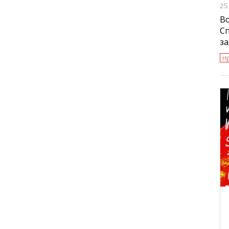
25
Во
Сп
за
п