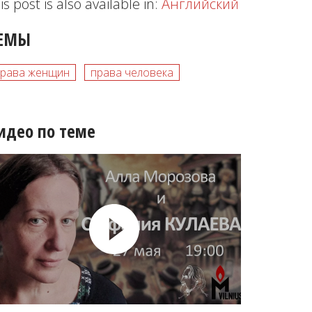
is post is also available in:
Английский
ЕМЫ
права женщин
права человека
идео по теме