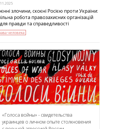
.11.2025
єнні злочини, скоєні Росією проти України:
ільна робота правозахисних організацій
для правди та справедливості
рава человека
«Голоса войны» - свидетельства
украинцев о личном опыте столкновения
с военной агрессией России