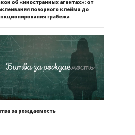
акон об «иностранных агентах»: от
аклеивания позорного клейма до
анкционирования грабежа
итва за рождаемость