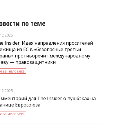
овости по теме
.12.2025
e Insider: Идея направления просителей
ежища из ЕС в «безопасные третьи
траны» противоречит международному
раву — правозащитники
рава человека
.12.2025
мментарий для The Insider о пушбэках на
ранице Евросоюза
рава человека