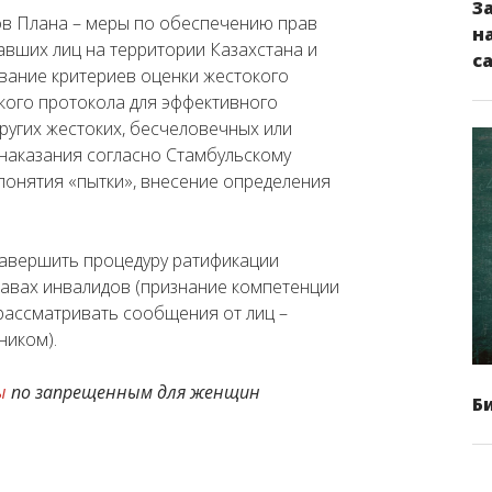
З
ов Плана – меры по обеспечению прав
н
авших лиц на территории Казахстана и
с
вание критериев оценки жестокого
кого протокола для эффективного
ругих жестоких, бесчеловечных или
наказания согласно Стамбульскому
 понятия «пытки», внесение определения
 завершить процедуру ратификации
равах инвалидов (признание компетенции
рассматривать сообщения от лиц –
ником).
ы
по запрещенным для женщин
Б