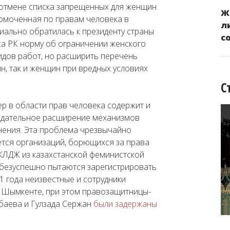
отмене списка запрещенных для женщин
Ж
номоченная по правам человека в
л
иально обратилась к президенту страны
с
са РК норму об ограничении женского
видов работ, но расширить перечень
н, так и женщин при вредных условиях
С
 в области прав человека содержит и
нодательное расширение механизмов
нения. Эта проблема чрезвычайно
ается организаций, борющихся за права
 КЛДЖ из казахстанской феминистской
 безуспешно пытаются зарегистрировать
1 года неизвестные и сотрудники
 Шымкенте, при этом правозащитницы-
баева и Гулзада Сержан
были задержаны
.