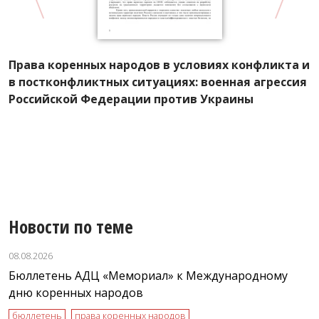
Д
Права коренных народов в условиях конфликта и
с
в постконфликтных ситуациях: военная агрессия
п
,
Российской Федерации против Украины
С
Новости по теме
08.08.2026
Бюллетень АДЦ «Мемориал» к Международному
дню коренных народов
бюллетень
права коренных народов