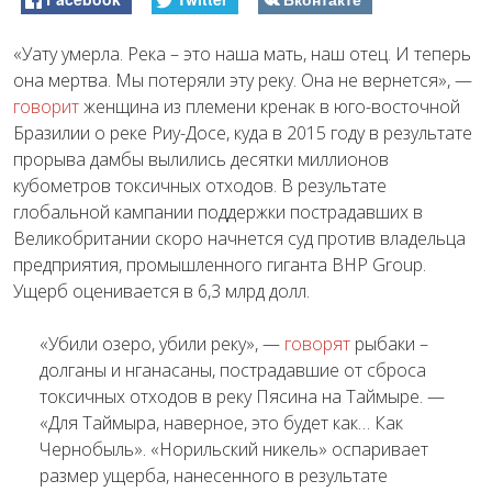
«Уату умерла. Река – это наша мать, наш отец. И теперь
она мертва. Мы потеряли эту реку. Она не вернется», —
говорит
женщина из племени кренак в юго-восточной
Бразилии о реке Риу-Досе, куда в 2015 году в результате
прорыва дамбы вылились десятки миллионов
кубометров токсичных отходов. В результате
глобальной кампании поддержки пострадавших в
Великобритании скоро начнется суд против владельца
предприятия, промышленного гиганта
BHP Group
.
Ущерб оценивается в 6,3 млрд долл.
«Убили озеро, убили реку», —
говорят
рыбаки –
долганы и нганасаны, пострадавшие от сброса
токсичных отходов в реку Пясина на Таймыре. —
«Для Таймыра, наверное, это будет как… Как
Чернобыль». «Норильский никель» оспаривает
размер ущерба, нанесенного в результате