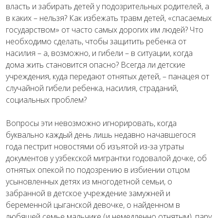
власть и забирать детей у подозрительных родителей, а
в каких – нельзя? Как избежать травм детей, «спасаемых
государством» от часто самых дорогих им людей? Что
необходимо сделать, чтобы защитить ребенка от
насилия – а, возможно, и гибели – в ситуации, когда
дома жить становится опасно? Всегда ли детские
учреждения, куда передают отнятых детей, – панацея от
случайной гибели ребенка, насилия, страданий,
социальных проблем?
Вопросы эти невозможно игнорировать, когда
буквально каждый день лишь недавно начавшегося
года пестрит новостями об изъятой из-за утраты
документов у узбекской мигрантки годовалой дочке, об
отнятых опекой по подозрению в избиении отцом
усыновленных детях из многодетной семьи, о
забранной в детское учреждение замужней и
беременной цыганской девочке, о найденном в
любящей семье мальчике (и немедленно отнятым), пару