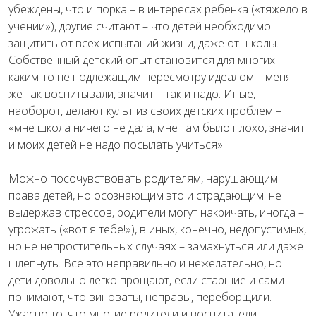
убеждены, что и порка – в интересах ребенка («тяжело в
учении»), другие считают – что детей необходимо
защитить от всех испытаний жизни, даже от школы.
Собственный детский опыт становится для многих
каким-то не подлежащим пересмотру идеалом – меня
же так воспитывали, значит – так и надо. Иные,
наоборот, делают культ из своих детских проблем –
«мне школа ничего не дала, мне там было плохо, значит
и моих детей не надо посылать учиться».
Можно посочувствовать родителям, нарушающим
права детей, но осознающим это и страдающим: не
выдержав стрессов, родители могут накричать, иногда –
угрожать («вот я тебе!»), в иных, конечно, недопустимых,
но не непростительных случаях – замахнуться или даже
шлепнуть. Все это неправильно и нежелательно, но
дети довольно легко прощают, если старшие и сами
понимают, что виноваты, неправы, переборщили.
Ужасно то, что многие родители и воспитатели