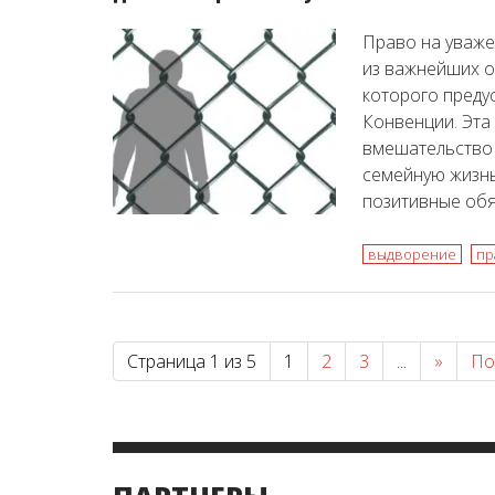
Право на уваже
из важнейших о
которого преду
Конвенции. Эта
вмешательство 
семейную жизнь,
позитивные обя
выдворение
пр
Страница 1 из 5
1
2
3
...
»
По