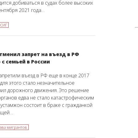
ится добиваться в судах более высоких
сентября 2021 года…
СИГ
тменил запрет на въезд в РФ
с семьей в России
запретили въезд в РФ еще в конце 2017
 для этого стало незначительное
ил дорожного движения. Это решение
рганов едва не стало катастрофическим
Рустамжон состоит в браке с гражданкой
ащей…
ава мигрантов