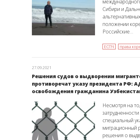
международного
Сибири и Дальн
альтернативных
положении кор
Российские…
ЕСПЧ
права кор
27.09.2021
Решения судов о выдворении мигрант
противоречат указу президента РФ: 
освобождения гражданина Узбекиста
Несмотря на то,
затрудненности
специальный ук
миграционный р
решения о выдв