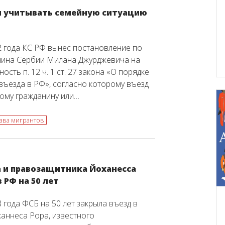
ы учитывать семейную ситуацию
2 года КС РФ вынес постановление по
нина Сербии Милана Джурджевича на
ость п. 12 ч. 1 ст. 27 закона «О порядке
 въезда в РФ», согласно которому въезд
ому гражданину или…
ава мигрантов
а и правозащитника Йоханесса
 РФ на 50 лет
 года ФСБ на 50 лет закрыла въезд в
аннеса Рора, известного