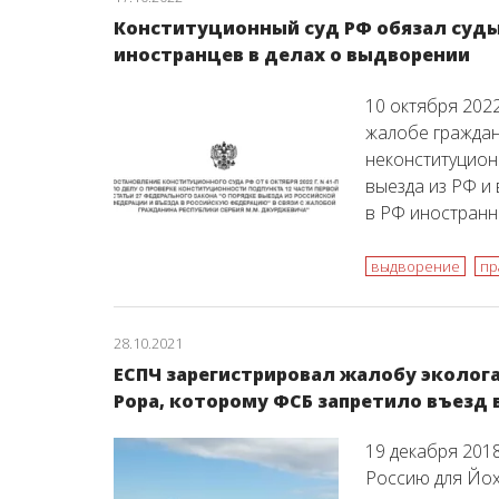
Конституционный суд РФ обязал суд
иностранцев в делах о выдворении
10 октября 202
жалобе гражда
неконституционн
выезда из РФ и
в РФ иностранн
выдворение
пр
28.10.2021
ЕСПЧ зарегистрировал жалобу эколог
Рора, которому ФСБ запретило въезд в
19 декабря 2018
Россию для Йох