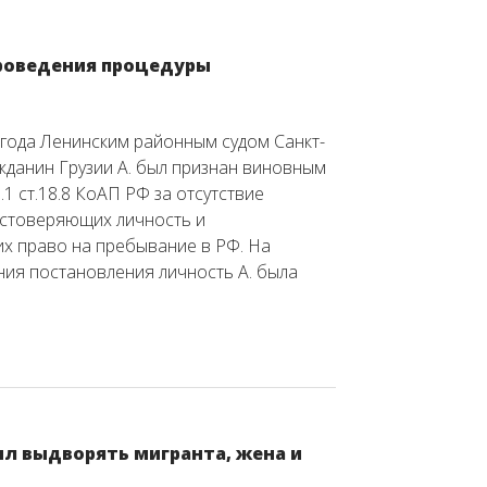
проведения процедуры
 года Ленинским районным судом Санкт-
жданин Грузии А. был признан виновным
.1 ст.18.8 КоАП РФ за отсутствие
остоверяющих личность и
х право на пребывание в РФ. На
ия постановления личность А. была
ил выдворять мигранта, жена и