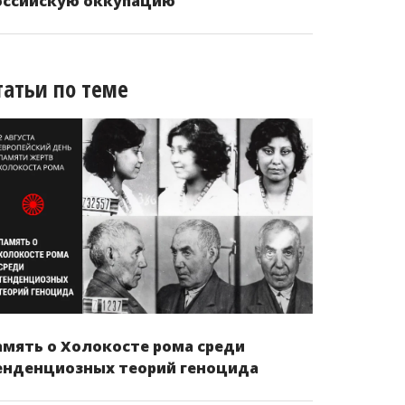
оссийскую оккупацию
татьи по теме
амять о Холокосте рома среди
енденциозных теорий геноцида