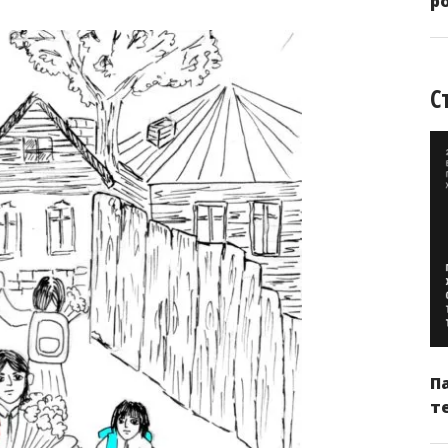
р
С
П
т