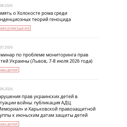
.08.2026
мять о Холокосте рома среди
енденциозных теорий геноцида
ава рома (цыган)
.07.2026
еминар по проблеме мониторинга прав
тей Украины (Львов, 7-8 июля 2026 года)
рава детей
.06.2026
рушения прав украинских детей в
туации войны: публикация АДЦ
Мемориал» и Харьковской правозащитной
руппы к июньским датам защиты детей
рава детей