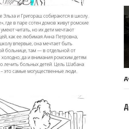
е Эльза и Григораш собираются в школу.
», где в паре сотен домов живут ромские
умеют читать, но их дети мечтают
цей, как ее любимая Анна Петровна,
в школу впервые, она мечтает быть
й больнице, там — в отдельной от
 холодно, да и внимания ромским детям
жно лечить больных детей. Цель Шабана
 – это самые могущественные люди.
Д
Д