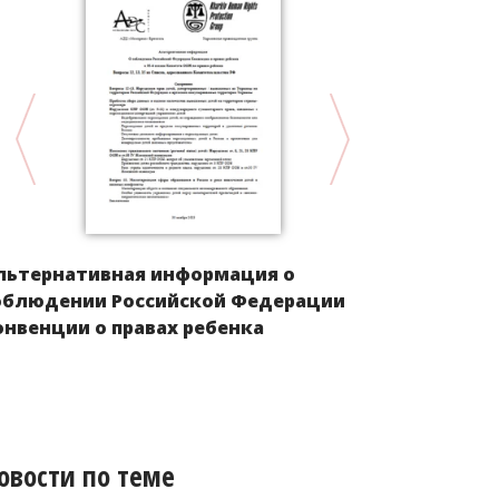
льтернативная информация о
Положение 
облюдении Российской Федерации
Европы пос
онвенции о правах ребенка
овости по теме