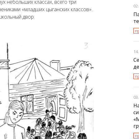
ух небольших классах, всего три
02
чениками «младших цыганских классов».
Па
школьный двор.
т
пр
14
С
де
п
03
На
си
«
г
п