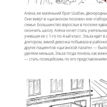
Алёна, ее маленький брат Шабан, двоюродны
Они живут в «цыганском поселке» или «таборе
семьи. Большинство взрослых в поселке едва 
окончить школу. Алёна хочет стать учительни
учившая ее с 1-го по 4-ый класс. Эльза идёт 
доктором, зимой девочка побывала в районно
других пациентов «цыганской палате» — было
уделяли меньше, Эльза тогда поняла, как ва
— стать полицейским, по его представлениям