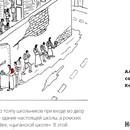
А
Нарушения прав детей из Украины,
с
вывезенных в Россию и Беларусь в
К
результате российской военной
агрессии
то толпу школьников при входе во двор
е здание настоящей школы, а ромских
Н
ке, «цыганской школе». В этой