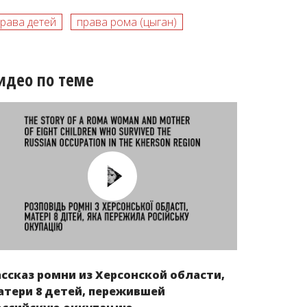
рава детей
права рома (цыган)
идео по теме
ассказ ромни из Херсонской области,
атери 8 детей, пережившей