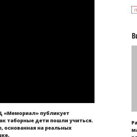
п
В
Ц «Мемориал» публикует
как таборные дети пошли учиться.
Р
, основанная на реальных
м
шке.