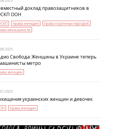
.08.2025
овместный доклад правозащитников в
ЭСКП ООН
ЭСКП
права женщин
права коренных народов
рава меньшинств
.08.2025
адио Свобода: Женщины в Украине теперь
 машинисты метро
рава женщин
.07.2025
охищения украинских женщин и девочек
ОН
права женщин