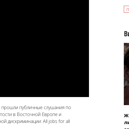
В
ы прошли публичные слушания по
тости в Восточной Европе и
Ж
 дискриминации: All jobs for all
л