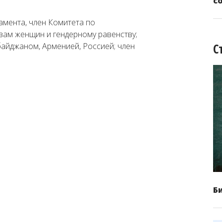
с
амента, член Комитета по
вам женщин и гендерному равенству;
С
байджаном, Арменией, Россией; член
Б