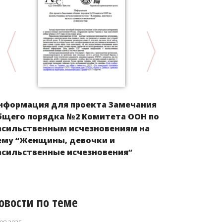
нформация для проекта Замечания
КЫРГЫЗСТА
бщего порядка №2 Комитета ООН по
государств
асильственным исчезновениям на
из Кыргызс
ему “Женщины, девочки и
рубежом, и
асильственные исчезновения”
трудоустро
овости по теме