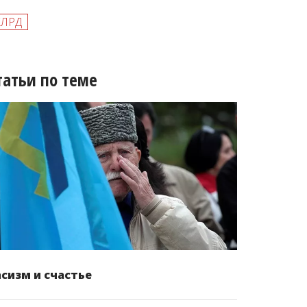
КЛРД
татьи по теме
асизм и счастье