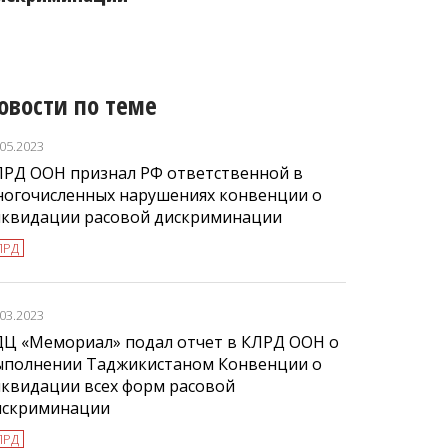
овости по теме
.05.2023
ЛРД ООН признал РФ ответственной в
ногочисленных нарушениях конвенции о
иквидации расовой дискриминации
ЛРД
.03.2023
ДЦ «Мемориал» подал отчет в КЛРД ООН о
ыполнении Таджикистаном Конвенции о
иквидации всех форм расовой
искриминации
ЛРД