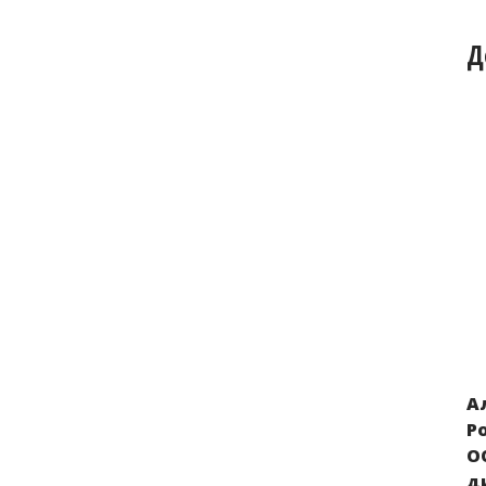
Д
А
АДЦ «Мемориал», INFOE и шорские
Р
активисты предоставили информацию
О
о положении шорского народа в КЛРД
д