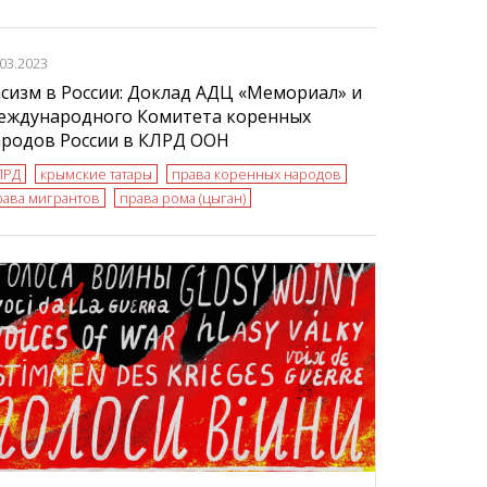
.03.2023
сизм в России: Доклад АДЦ «Мемориал» и
еждународного Комитета коренных
ародов России в КЛРД ООН
ЛРД
крымские татары
права коренных народов
рава мигрантов
права рома (цыган)