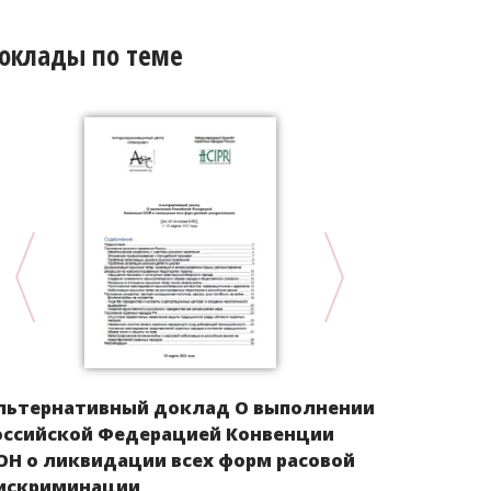
оклады по теме
Альтернат
льтернативный доклад О выполнении
Казахстан
оссийской Федерацией Конвенции
ликвидации
ОН о ликвидации всех форм расовой
дискримин
искриминации