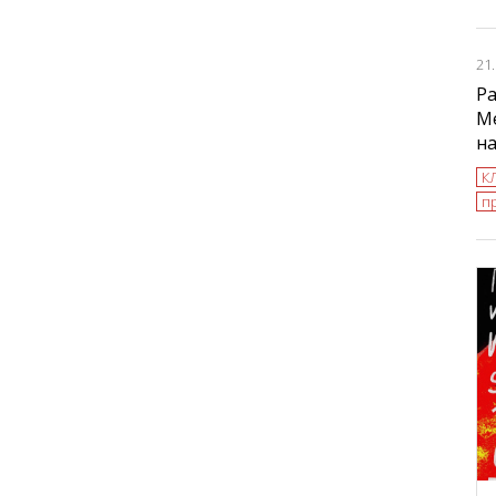
21
Ра
М
н
К
п