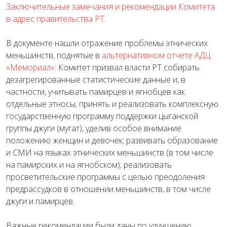
Заключительные замечания и рекомендации Комитета
в адрес правительства РТ
.
В документе нашли отражение проблемы этнических
меньшинств, поднятые в
альтернативном отчете АДЦ
«Мемориал»
: Комитет призвал власти РТ собирать
дезагрегированные статистические данные и, в
частности, учитывать памирцев и ягнобцев как
отдельные этносы; принять и реализовать комплексную
государственную программу поддержки цыганской
группы джуги (мугат), уделив особое внимание
положению женщин и девочек; развивать образование
и СМИ на языках этнических меньшинств (в том числе
на памирских и на ягнобском); реализовать
просветительские программы с целью преодоления
предрассудков в отношении меньшинств, в том числе
джуги и памирцев.
Важные рекомендации были даны по улучшению