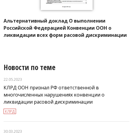
А
Альтернативный доклад О выполнении
К
Российской Федерацией Конвенции ООН о
ф
ликвидации всех форм расовой дискриминации
Новости по теме
22.05.2023
КЛРД ООН признал РФ ответственной в
многочисленных нарушениях конвенции о
ликвидации расовой дискриминации
КЛРД
30.03.2023