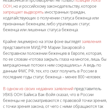
незаконной и противоречит не только
позиции УВКБ
ООН
, но и российскому законодательству, которое
запрещает выдворять
иностранных граждан,
ходатайствующих о получении статуса беженца или
признанных беженцем, либо утративших статус
беженца или лишенных статуса беженца.
Крайне лицемерно на этом фоне выглядят
заявления
представителя МИД РФ Марии Захаровой о
бесправном положении беженцев в Европе, которая,
по ее словам «готова закрыть глаза на многое, лишь бы
миграционные потоки к ним сокращались». А ведь по
данным ФМС РФ, тех, кто смог получить в России в
последние годы статус беженца – менее 800 человек.
В одном из своих недавних заявлений
представитель
УВКБ ООН Байиса Вак-Войя сказал, что в России
беженцы не рассматриваются с правовой точки зрения,
с точки зрения закона, от чего с ними обращаются так