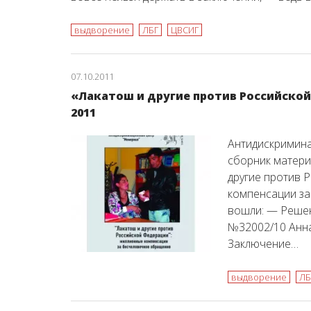
выдворение
ЛБГ
ЦВСИГ
07.10.2011
«Лакатош и другие против Российско
2011
Антидискримин
сборник матери
другие против 
компенсации за
вошли: — Реше
№32002/10 Анна
Заключение…
выдворение
ЛБ