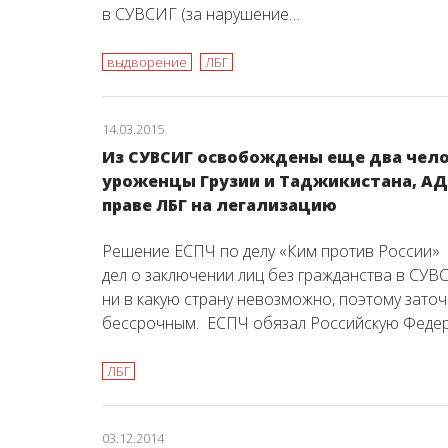
в СУВСИГ (за нарушение…
выдворение
ЛБГ
14.03.2015
Из СУВСИГ освобождены еще два чело
уроженцы Грузии и Таджикистана, А
праве ЛБГ на легализацию
Решение ЕСПЧ по делу «Ким против России» 
дел о заключении лиц без гражданства в СУВ
ни в какую страну невозможно, поэтому зато
бессрочным. ЕСПЧ обязал Российскую Феде
ЛБГ
03.12.2014