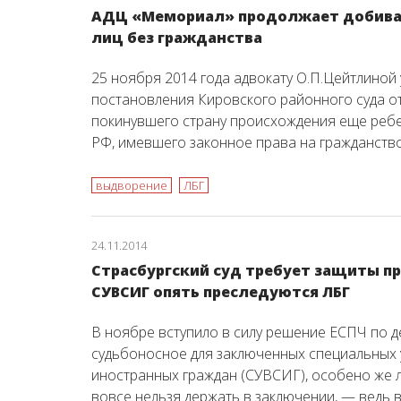
АДЦ «Мемориал» продолжает добиват
лиц без гражданства
25 ноября 2014 года адвокату О.П.Цейтлиной
постановления Кировского районного суда от 
покинувшего страну происхождения еще реб
РФ, имевшего законное права на гражданств
выдворение
ЛБГ
24.11.2014
Страсбургский суд требует защиты пр
СУВСИГ опять преследуются ЛБГ
В ноябре вступило в силу решение ЕСПЧ по д
судьбоносное для заключенных специальных
иностранных граждан (СУВСИГ), особено же л
вовсе нельзя держать в заключении, — ведь