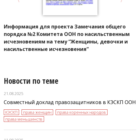
Информация для проекта Замечания общего
К
порядка №2 Комитета ООН по насильственным
г
исчезновениям на тему “Женщины, девочки и
К
насильственные исчезновения”
с
Новости по теме
21.08.2025
Совместный доклад правозащитников в КЭСКП ООН
КЭСКП
права женщин
права коренных народов
права меньшинств
11.08.2025