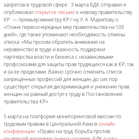
запретов в трудовой сфере. 3 марта БДК отправил и
опубликовал
открытое письмо
к новому правительству
КР — премьер-министру КР г-ну У. А. Марипову о
«Плане первоочередных мер правительства на 100
дней», где также упоминают необходимость отмены
списка: «Мы просим обратить внимание на
неравенство в труде и важность поддержки
партнёрства власти и бизнеса с независимыми
профсоюзами для защиты прав трудящихся как в КР, так
и за ее пределами. Важно срочно отменить список
запрещённых профессий для женщин, до сих пор
существует открытая дискриминация и унижение прав
женщин на равный доступ к труду в Постановление
правительства КР»
5 марта на платформе мониторинговой миссии по
трудовым правам в Центральной Азии в
онлайн
конференции
«Право на труд: борьба против
гендерной дискриминации и насилия» БДК снова