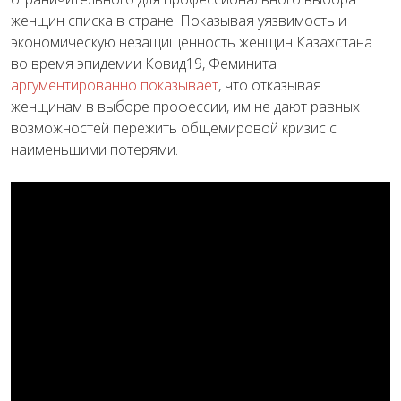
женщин списка в стране. Показывая уязвимость и
экономическую незащищенность женщин Казахстана
во время эпидемии Ковид19, Феминита
аргументированно показывает
, что отказывая
женщинам в выборе профессии, им не дают равных
возможностей пережить общемировой кризис с
наименьшими потерями.