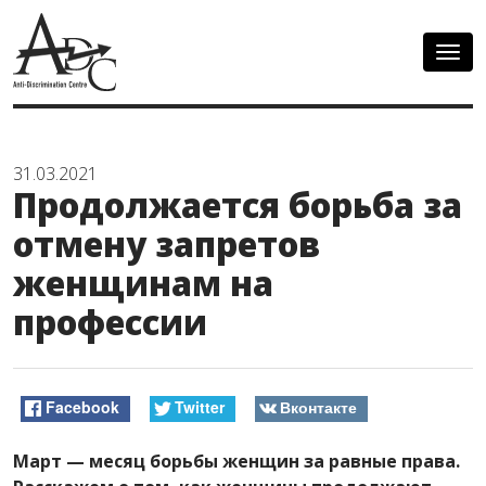
Togg
navig
31.03.2021
Продолжается борьба за
отмену запретов
женщинам на
профессии
Facebook
Twitter
Вконтакте
Март — месяц борьбы женщин за равные права.