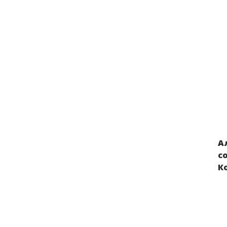
А
Нарушения прав детей из Украины,
с
вывезенных в Россию и Беларусь в
К
результате российской военной
агрессии