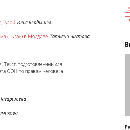
п
 Тулой.
Илья Бердышев
ма (цыган) в Молдове
.
Татьяна Чистова
В
. Текст, подготовленный для
ета ООН по правам человека
Назаршоева
амикова
Р