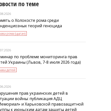
овости по теме
.08.2026
мять о Холокосте рома среди
енденциозных теорий геноцида
ава рома (цыган)
.07.2026
еминар по проблеме мониторинга прав
тей Украины (Львов, 7-8 июля 2026 года)
рава детей
.06.2026
рушения прав украинских детей в
туации войны: публикация АДЦ
Мемориал» и Харьковской правозащитной
руппы к июньским датам защиты детей