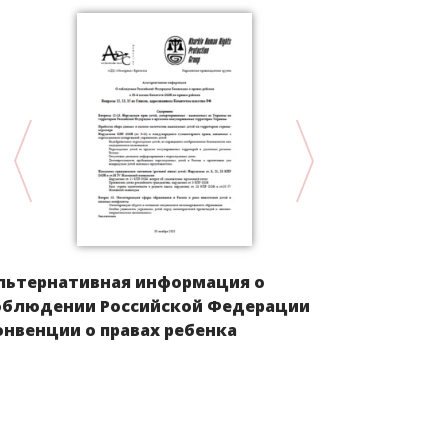
льтернативная информация о
Положение 
облюдении Российской Федерации
Европы пос
онвенции о правах ребенка