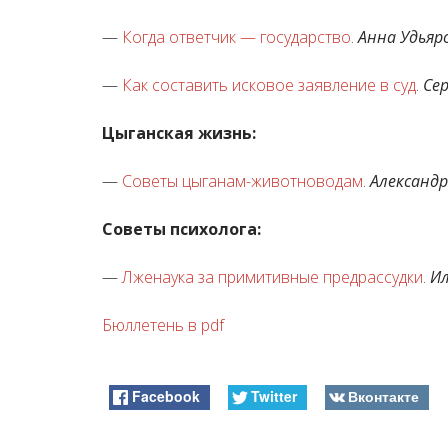
—
Когда ответчик — государство
.
Анна Удьяр
—
Как составить исковое заявление в суд
.
Се
Цыганская жизнь:
—
Советы цыганам-животноводам
.
Александр
Советы психолога:
—
Лженаука за примитивные предрассудки
.
И
Бюллетень в pdf
Facebook
Twitter
Вконтакте