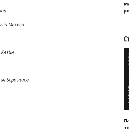
м
ова
р
ргей Михеев
С
 Клейн
лья Бердышев
П
т