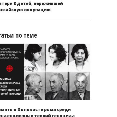
атери 8 детей, пережившей
оссийскую оккупацию
татьи по теме
амять о Холокосте рома среди
енденциозных теорий геноцида