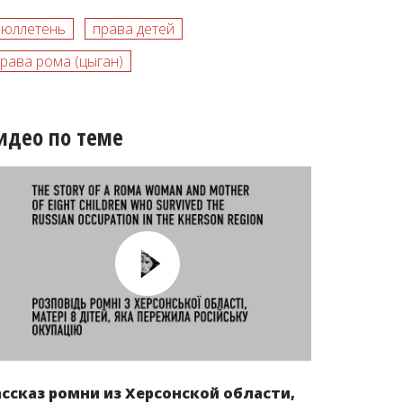
бюллетень
права детей
рава рома (цыган)
идео по теме
ассказ ромни из Херсонской области,