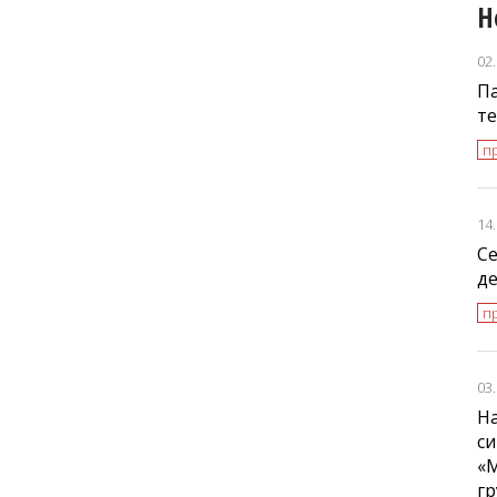
Н
02
Па
т
пр
14
С
де
п
03
На
си
«
г