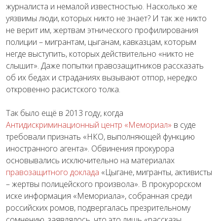
журналиста и немалой известностью. Насколько же
уязвимы люди, которых никто не знает? И так же никто
не верит им, жертвам этнического профилирования
полиции – мигрантам, цыганам, кавказцам, которым
негде выступить, которых действительно «никто не
слышит». Даже попытки правозащитников рассказать
об их бедах и страданиях вызывают отпор, нередко
откровенно расистского толка.
Так было ещё в 2013 году, когда
Антидискриминационный центр «Мемориал»
в суде
требовали признать «НКО, выполняющей функцию
иностранного агента». Обвинения прокурора
основывались исключительно на материалах
правозащитного доклада
«Цыгане, мигранты, активисты
– жертвы полицейского произвола». В прокурорском
иске информация «Мемориала», собранная среди
российских ромов, подвергалась презрительному
сомнению, заявлялось, что это лишь «рассказы