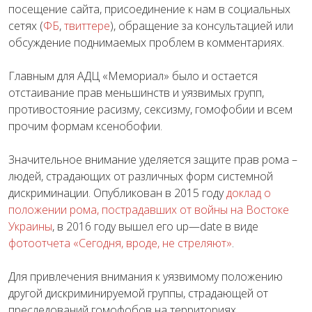
посещение сайта,
присоединение к нам
в социальных
сетях
(
ФБ
,
твиттере
)
,
обращение за консультацией или
обсуждение поднимаемых проблем в комментариях.
Главным для АДЦ «Мемориал» было и остается
отстаивание прав меньшинств и уязвимых групп,
противостояние расизму, сексизму, гомофобии и всем
прочим формам ксенобофии.
Значительное внимание уделяется защите прав рома –
людей, страдающих от различных форм системной
дискриминации. Опубликован в 2015 году
доклад о
положении рома, пострадавших от войны на Востоке
Украины
, в 2016 году вышел его
up
—
date
в виде
фотоотчета «Сегодня, вроде, не стреляют»
.
Для привлечения внимания к уязвимому положению
другой дискриминируемой группы, страдающей от
преследований гомофобов на территориях,