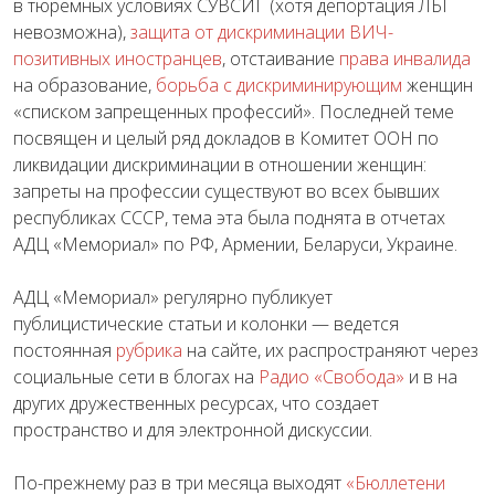
в тюремных условиях СУВСИГ (хотя депортация ЛБГ
невозможна),
защита от дискриминации
ВИЧ-
позитивных иностранцев
, отстаивание
права инвалида
на образование,
борьба с дискриминирующим
женщин
«списком запрещенных профессий»
. Последней теме
посвящен и целый ряд докладов в Комитет ООН по
ликвидации дискриминации в отношении женщин:
запреты на профессии существуют во всех бывших
республиках СССР, тема эта была поднята в отчетах
АДЦ «Мемориал» по РФ, Армении, Беларуси, Украине.
АДЦ «Мемориал» регулярно публикует
публицистические статьи и колонки
— ведется
постоянная
рубрика
на сайте, их распространяют через
социальные сети в блогах на
Радио «Свобода»
и в на
других дружественных ресурсах, что создает
пространство и для электронной дискуссии.
По-прежнему раз в три месяца выходят
«Бюллетени