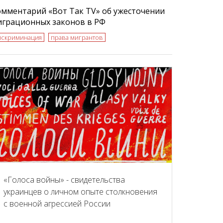
мментарий «Вот Так TV» об ужесточении
играционных законов в РФ
искриминация
права мигрантов
«Голоса войны» - свидетельства
украинцев о личном опыте столкновения
с военной агрессией России