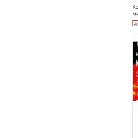
Ко
м
д