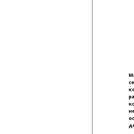
М
Защита от дискриминации: опыт
с
успешных судебных дел
к
р
к
н
о
д