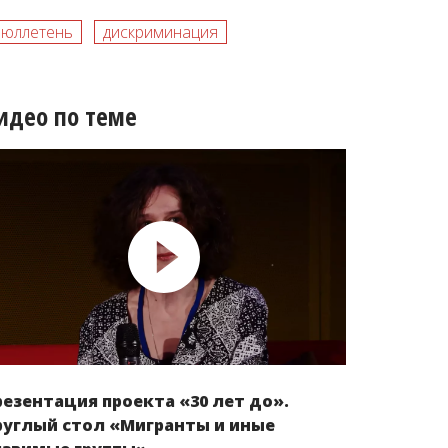
бюллетень
дискриминация
идео по теме
резентация проекта «30 лет до».
руглый стол «Мигранты и иные