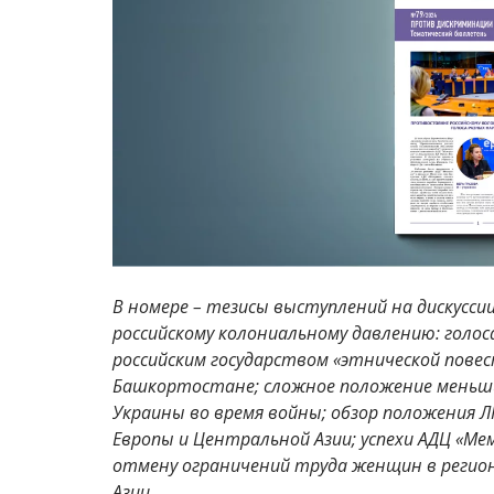
В номере – тезисы выступлений на дискусс
российскому колониальному давлению: голоса
российским государством «этнической повес
Башкортостане; сложное положение меньши
Украины во время войны; обзор положения 
Европы и Центральной Азии; успехи АДЦ «Мем
отмену ограничений труда женщин в регио
Азии.