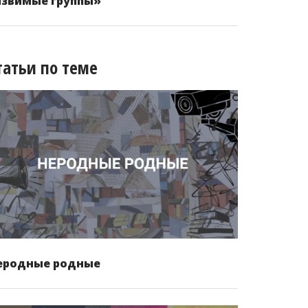
язвимые группы»
татьи по теме
еродные родные