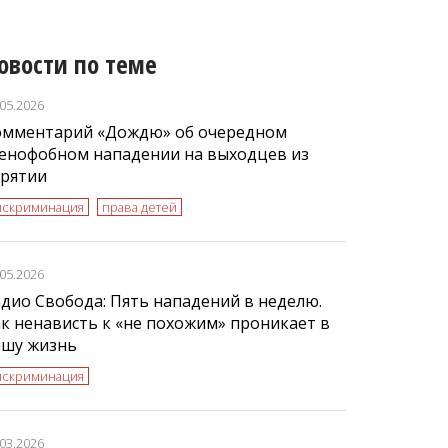
овости по теме
.05.2026
омментарий «Дождю» об очередном
сенофобном нападении на выходцев из
урятии
искриминация
права детей
.05.2026
дио Свобода: Пять нападений в неделю.
к ненависть к «не похожим» проникает в
ашу жизнь
искриминация
.03.2026