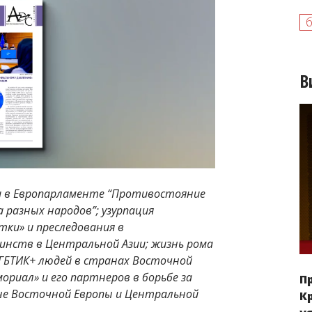
В
ии в Европарламенте “Противостояние
 разных народов”; узурпация
тки» и преследования в
нств в Центральной Азии; жизнь рома
ЛГБТИК+ людей в странах Восточной
ориал» и его партнеров в борьбе за
П
не Восточной Европы и Центральной
К