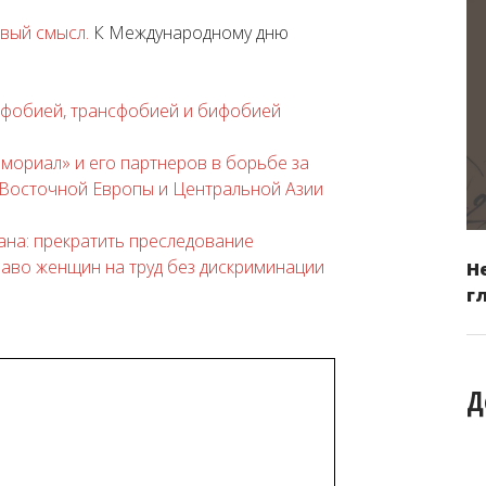
вый смысл.
К Международному дню
офобией, трансфобией и бифобией
мориал» и его партнеров в борьбе за
 Восточной Европы и Центральной Азии
на: прекратить преследование
раво женщин на труд без дискриминации
Н
г
Д