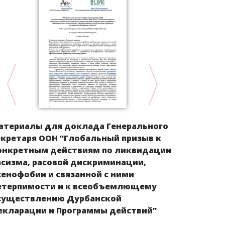
атериалы для доклада Генерального
Дискримин
екретаря ООН “Глобальный призыв к
представи
онкретным действиям по ликвидации
народа в 201
асизма, расовой дискриминации,
сенофобии и связанной с ними
етерпимости и к всеобъемлющему
существлению Дурбанской
екларации и Программы действий”