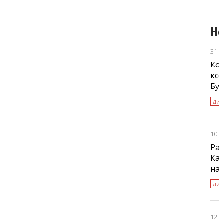
Н
31
К
к
Б
д
10
Ра
Ка
н
д
12