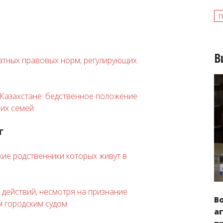
п
В
ватных правовых норм, регулирующих
 Казахстане:
бедственное положение
 их семей
Г
ие родственники которых живут в
 действий, несмотря на признание
В
 городским судом
а