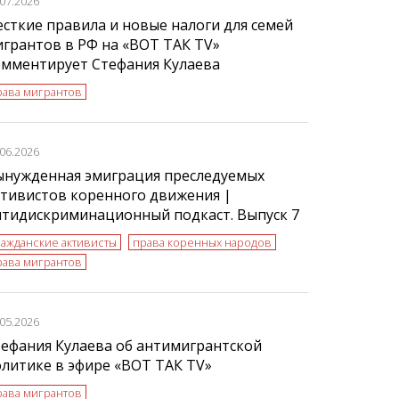
.07.2026
сткие правила и новые налоги для семей
грантов в РФ на «ВОТ ТАК TV»
омментирует Стефания Кулаева
рава мигрантов
.06.2026
ынужденная эмиграция преследуемых
тивистов коренного движения |
нтидискриминационный подкаст. Выпуск 7
ражданские активисты
права коренных народов
рава мигрантов
.05.2026
ефания Кулаева об антимигрантской
литике в эфире «ВОТ ТАК TV»
рава мигрантов