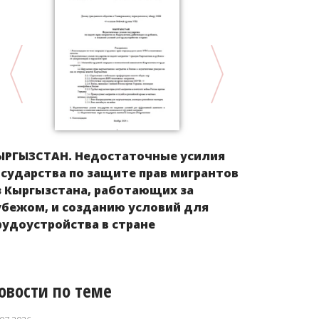
ЫРГЫЗСТАН. Недостаточные усилия
Альтернат
осударства по защите прав мигрантов
Российско
з Кыргызстана, работающих за
ООН о ликв
убежом, и созданию условий для
дискримин
рудоустройства в стране
овости по теме