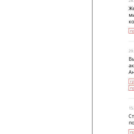
28
Же
ми
к
п
29
В
ак
А
г
п
15
Ст
по
п