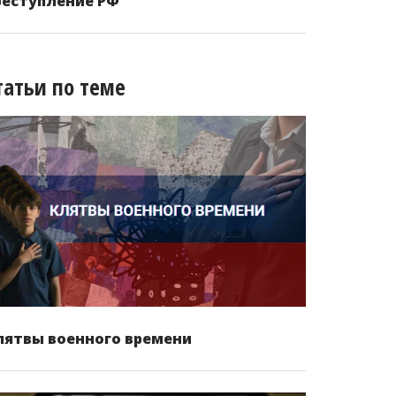
реступление РФ
татьи по теме
лятвы военного времени